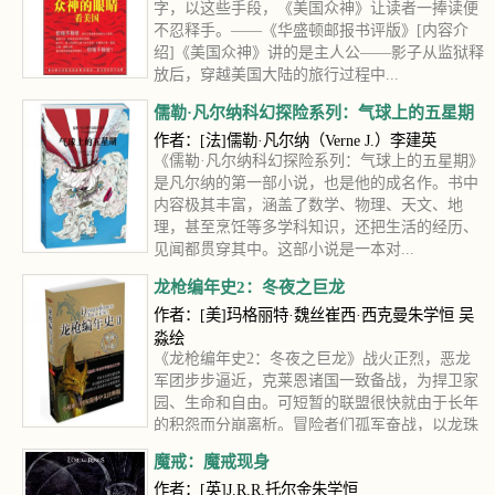
字，以这些手段，《美国众神》让读者一捧读便
不忍释手。——《华盛顿邮报书评版》[内容介
绍]《美国众神》讲的是主人公——影子从监狱释
放后，穿越美国大陆的旅行过程中...
儒勒·凡尔纳科幻探险系列：气球上的五星期
作者：[法]儒勒·凡尔纳（Verne J.）李建英
《儒勒·凡尔纳科幻探险系列：气球上的五星期》
是凡尔纳的第一部小说，也是他的成名作。书中
内容极其丰富，涵盖了数学、物理、天文、地
理，甚至烹饪等多学科知识，还把生活的经历、
见闻都贯穿其中。这部小说是一本对...
龙枪编年史2：冬夜之巨龙
作者：[美]玛格丽特·魏丝崔西·西克曼朱学恒 吴
淼绘
《龙枪编年史2：冬夜之巨龙》战火正烈，恶龙
军团步步逼近，克莱恩诸国一致备战，为捍卫家
园、生命和自由。可短暂的联盟很快就由于长年
的积怨而分崩离析。冒险者们孤军奋战，以龙珠
和屠龙枪为胜利增加砝码。他们是冬...
魔戒：魔戒现身
作者：[英]J.R.R.托尔金朱学恒