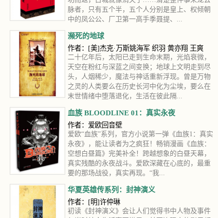
脉者，只有五个半，五个人分别是皇上、权倾朝
中的凤公公、厂卫第一高手季聂提、...
濒死的地球
作者：[美]杰克·万斯姚海军 织羽 黄亦翔 王爽
二十亿年后，太阳已走到生命末期，光焰衰微，
天空在粉红与深蓝之间变换；地球上文明走到尽
头，人烟稀少，魔法与神话重新浮现。曾是万物
之灵的人类要么在历史长河中化为尘埃，要么在
末世情绪中堕落退化，生活在彼此隔...
血族 BLOODLINE 01：真实永夜
作者：爱欧回音壁
爱欧“血族”系列，官方小说第一弹《血族1：真实
永夜》，能让读者为之疯狂！畅销漫画《血族：
空想白昼篇》完美补全！跨越想象的白昼天幕，
真实残酷的永夜战斗。爱欧深藏在心底的，最重
要的那场战役，真实再现。“我...
华夏英雄传系列：封神演义
作者：[明]许仲琳
初读《封神演义》会让人们觉得书中人物及事件