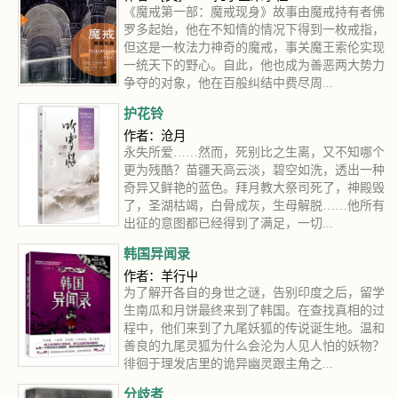
《魔戒第一部：魔戒现身》故事由魔戒持有者佛
罗多起始，他在不知情的情况下得到一枚戒指，
但这是一枚法力神奇的魔戒，事关魔王索伦实现
一统天下的野心。自此，他也成为善恶两大势力
争夺的对象，他在百般纠结中费尽周...
护花铃
作者：沧月
永失所爱……然而，死别比之生离，又不知哪个
更为残酷？苗疆天高云淡，碧空如洗，透出一种
奇异又鲜艳的蓝色。拜月教大祭司死了，神殿毁
了，圣湖枯竭，白骨成灰，生母解脱……他所有
出征的意图都已经得到了满足，一切...
韩国异闻录
作者：羊行屮
为了解开各自的身世之谜，告别印度之后，留学
生南瓜和月饼最终来到了韩国。在查找真相的过
程中，他们来到了九尾妖狐的传说诞生地。温和
善良的九尾灵狐为什么会沦为人见人怕的妖物？
徘徊于理发店里的诡异幽灵跟主角之...
分歧者