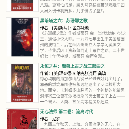
八落。更可怕的是，魔头阿克猛德带领燃烧军团
大局入侵卡利姆多，几乎侵占了整片...
黑暗塔之六：苏珊娜之歌
作者：[美]斯蒂芬·金郑咏滟
《苏珊娜之歌》作者斯蒂芬·金，当代惊悚小说之
王，通俗小说大师。一九四七年出生于美国缅因
州的波特兰，后在缅因州州立大学学习英国文
学，毕业后因工资菲薄而走上写作之路。二十世
纪七十年代中期，斯蒂芬·金声名渐...
永恒之井：魔兽上古之战三部曲之一
作者：[美]理查德·A.纳克张尧臣 龚瑱
惊心动魄的海加尔山战役已经过去好几个月了，
邪恶的燃烧军团也被永远地逐出了艾泽拉斯大
地。而今，卡利姆多山脉间的一个神秘的能量黑
洞却将三位曾在沙场搏杀的勇士带回了上古——
一个兽人、人类、甚至高等精灵都还没...
无心法师 第二卷：流离时代
作者：尼罗
一九四三年秋天，上海。穷困潦倒的无心，在一