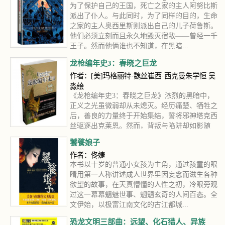
为了保护自己的王国，死亡之家的主人阿努比斯
派出了仆人。与此同时，为了同样的目的，生命
之家的主人奥西里斯则派出自己的儿子荷鲁斯。
他们必须立刻而且永久地毁灭宿敌——曾经一千
王子。然而他俩谁也不知道，在黑暗...
龙枪编年史3：春晓之巨龙
作者：[美]玛格丽特·魏丝崔西·西克曼朱学恒 吴
淼绘
《龙枪编年史3：春晓之巨龙》浓烈的黑暗中，
正义之光虽微弱却从未熄灭。经历痛楚、牺牲之
后，善良的力量终于开始集结，誓将邪神塔克西
丝驱逐出克莱恩。然而，背叛与陷阱却如影随
形，这最艰苦的一战，他们几近落败。...
饕餮娘子
作者：佟婕
本书以十岁的普通小女孩为主角，通过孩童的眼
睛用第一人称讲述成人世界里因妄念而滋生各种
欲望的故事，在天真懵懂的人性之初，冷眼旁观
过这一幕幕魑魅世事、魍魉玄奇的人间百态。全
文伊始，以极富江南文化的古江都城...
恐龙文明三部曲：远望、化石猎人、异族