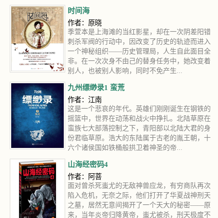
时间海
作者：原晓
季萱本是上海滩的当红影星，却在一次阴差阳错
刺杀军阀的行动中，因改变了历史的轨迹而进入
一个神秘组织——历史管理局，人生自此面目全
非。在一次次身不由己的替身任务中，她改变着
别人，也被别人影响，同时不免产生...
九州缥缈录1 蛮荒
作者：江南
这是一个悲哀的年代。英雄们刚刚诞生在钢铁的
摇篮中，世界在动荡和战火中挣扎。北陆草原在
蛮族七大部落控制之下，青阳部以北陆大君的身
份君临草原。浩大的东陆属于古老的胤王朝，十
六个诸侯国如铁桶般拱卫着神圣的帝...
山海经密码4
作者：阿菩
面对曾杀死蚩尤的无敌神兽应龙，有穷商队再次
陷入危机，无奈之际，他们打开了华夏战神刑天
之墓，居然无意间揭开了一个天大的秘密——原
来，当年炎帝归降黄帝，蚩尤被杀，刑天极度不