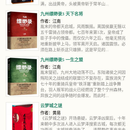
满，出战黄帝，头被黄帝斩于常羊山...
九州缥缈录3 天下名将
作者：江南
胤末的帝都天启城，风雨飘摇。离国侯嬴无翳以
五千雷骑占领帝都。七百年来第1次，皇帝成了
臣子手中的傀儡，而仅仅六年之后，他毫无预兆
地重新披甲上马，领军离开天启。诸国震惊。必
须在路上斩杀这只雄狮，这是罕见的...
九州缥缈录5 一生之盟
作者：江南
胤末燮初，九州大地动荡不已。东陆诸侯之间因
殇阳关之战结成的联盟已不复存在，蛮族消失了
七十年的重骑兵皇帝“铁浮屠”重新踏上战争舞
台，羽人叛军的战火已经燃烧了整个宁州森林，
异族之间的战争随时会爆发。而此时...
云梦城之谜
作者：黄易
《云梦城之谜》开场悬疑，云梦泽凶案后，十年
来朝中多次派人进入云梦泽搜索古城，每次都无
功而返，古城就像消失了……清楚整件事来龙去