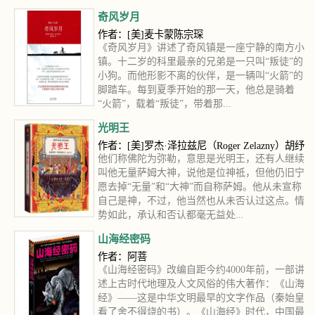
凭证，也有对队友们的私下评价，还...
奇风岁月
作者：[美]麦卡蒙陈宗琛
《奇风岁月》讲述了奇风镇是一座宁静的南方小
镇。十二岁的科里最亲的兄弟是一只叫“叛徒”的
小狗。而他形影不离的伙伴，是一辆叫“火箭”的
脚踏车。每到夏季开始的那一天，他总是骑着
“火箭”，载着“叛徒”，带着那...
光明王
作者：[美]罗杰·泽拉兹尼（Roger Zelazny）胡纾
他们称佛陀为弥勒，意思是光明王，还有人继续
叫他无量萨姆大神，说他是位神祗，但他仍旧宁
愿去掉“无量”和“大神”而自称萨姆。他从未宣称
自己是神，不过，他当然也从未否认过这点。情
势如此，承认和否认都毫无益处...
山海经密码
作者：阿菩
《山海经密码》改编自距今约4000年前，一部讲
述上古时代地理及人文风俗的伟大著作：《山海
经》——这是中华文明最早的文字作品（秦始皇
看了舍不得烧的书）。《山海经》时代，中国最