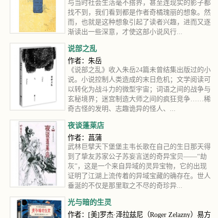
与当时社会生活毫不搭界，甚至连现实的影子都
找不到，我们看到都是作者奇橘瑰丽的想象。然
而，也就是这种想象引起了读者兴趣，进而又逐
渐读出一些深意，才使这部小说风行...
说部之乱
作者：朱岳
《说部之乱》收入朱岳24篇未曾结集出版过的小
说。小说控制人类造成的末日危机；文学阅读可
以转化为战斗力的微型宇宙；词语之间的战争与
玄秘境界；迷宫制造大师之间的疯狂竞争……稀
奇古怪的发明、志趣诡异的怪人、...
夜谈蓬莱店
作者：菖蒲
武林巨擘天下堡堡主韦长歌在自己的生日那天得
到了挚友苏家公子苏妄言送的奇异宝贝——“劫
灰”，这是一个来自异域的灵异宝物，它的出现
证明了江湖上流传着的异域宝藏的确存在。世人
垂涎的不仅是那里取之不尽的奇珍异...
光与暗的生灵
作者：[美]罗杰·泽拉兹尼（Roger Zelazny）易方