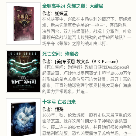
全职高手24·荣耀之巅：大结局
作者：蝴蝶蓝
在总决赛中，兴欣在主场失利的情况下，历经艰
难，后来凭借唐柔完美的“一挑三”，客场险胜。
决胜回合，双方持续僵持，战况十分激烈。叶修
率领兴欣战队能否击败强劲的对手轮回战队？一
场争夺《荣耀》之巅的战斗由此打...
死亡空间：殉道者
作者：[美]布莱恩·埃文森（B.K.Evenson）
《死亡空间：殉道者》改编自游戏DeadSpace的
起源故事，巧妙地以墨西哥尤卡坦半岛6500万年
前形成的希克苏鲁伯陨石坑为背景，展开丰富的
想象。正直的地球物理学家奥特曼发现来自海底
的重力异常现象，并追...
十字弓·亡者归来
作者：恒殊
1888年，秋，伦敦城被一股有史以来最厚重的浓
雾所笼罩。就在这段时期发生了神秘的谋杀事
件，接二连三的妓女被杀，并且她们都被凶手残
忍地割喉剖腹。恐怖凶案震惊了苏格兰场，也一