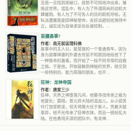
丑恶一旦找到突破口，就势不可挡地冲出来，摧
毁这世界。混乱中，有人为了所谓高尚的动机大
肆屠戮，有人为了不可告人的目的趁机夺权。无
私派遭屠竟是因神秘使命，友好派避纷扰保持中
立，诚实派为自保求妥协反被控制，...
苗疆蛊事7
作者：南无袈裟理科佛
故事中的主人公，是苗族的一个普通青年，因为
身为苗寨神婆的外婆去世前不知原因地给他下了
一种致命的蛊毒，而开始了一段不同寻常的自救
之旅。于是他，开始接触到神秘的世界，结交到
一些特别的、能力高强的朋友，也开...
狂神：龙神帝国
作者：唐家三少
狂神，天界之神堕落凡间，他要寻找传承之躯为
他复仇；雷翔，晋元异大陆的混血儿，从小孤苦
伶仃饱受欺凌，但天将降大任于斯人，凭着天赋
禀异，他不光传承了狂神衣钵，而且一统纷乱大
陆。在他勇闯天涯的团队中，有龙神...