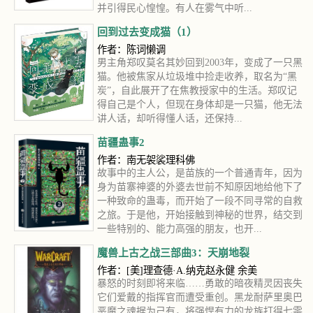
并引得民心惶惶。有人在雾气中听...
回到过去变成猫（1）
作者：陈词懒调
男主角郑叹莫名其妙回到2003年，变成了一只黑
猫。他被焦家从垃圾堆中捡走收养，取名为“黑
炭”，自此展开了在焦教授家中的生活。郑叹记
得自己是个人，但现在身体却是一只猫，他无法
讲人话，却听得懂人话，还保持...
苗疆蛊事2
作者：南无袈裟理科佛
故事中的主人公，是苗族的一个普通青年，因为
身为苗寨神婆的外婆去世前不知原因地给他下了
一种致命的蛊毒，而开始了一段不同寻常的自救
之旅。于是他，开始接触到神秘的世界，结交到
一些特别的、能力高强的朋友，也开...
魔兽上古之战三部曲3：天崩地裂
作者：[美]理查德·A.纳克赵永健 余美
暴怒的时刻即将来临……勇敢的暗夜精灵因丧失
它们爱戴的指挥官而遭受重创。黑龙耐萨里奥巴
恶魔之魂据为己有，将强悍有力的龙族打得七零