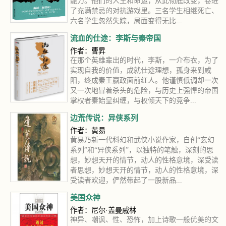
能力。他们的人生和命运，从此彻底改变，卷进
了充满禁忌的对抗游戏里。三名学生相继死亡、
六名学生忽然失踪，局面变得无比...
流血的仕途：李斯与秦帝国
作者：曹昇
在那个英雄辈出的时代，李斯，一介布衣，为了
实现自我的价值，成就仕途理想，孤身来到咸
阳，终成秦王嬴政面前红人。他谨慎低调却一次
又一次地冒着杀头的危险，与历史上强悍的帝国
掌权者秦始皇纠缠，与权倾天下的竞争...
边荒传说：异侠系列
作者：黄易
黄易乃新一代科幻和武侠小说作家，自创“玄幻
系列”和“异侠系列”，以独特的笔触，深刻的思
想，妙想天开的情节，动人的性格意境，深受读
者思想，妙想天开的情节，动人的性格意境，深
受读者欢迎，俨然带起了一股新品...
美国众神
作者：尼尔·盖曼戚林
神异、嘲讽、性、恐怖，加上诗歌一般优美的文