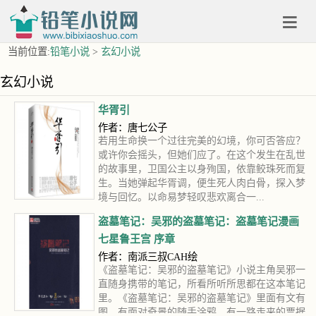
当前位置:
铅笔小说
>
玄幻小说
玄幻小说
华胥引
作者：唐七公子
若用生命换一个过往完美的幻境，你可否答应？
或许你会摇头，但她们应了。在这个发生在乱世
的故事里，卫国公主以身殉国，依靠鲛珠死而复
生。当她弹起华胥调，便生死人肉白骨，探入梦
境与回忆。以命易梦轻叹悲欢离合一...
盗墓笔记：吴邪的盗墓笔记：盗墓笔记漫画
七星鲁王宫 序章
作者：南派三叔CAH绘
《盗墓笔记：吴邪的盗墓笔记》小说主角吴邪一
直随身携带的笔记，所看所听所思都在这本笔记
里。《盗墓笔记：吴邪的盗墓笔记》里面有文有
图，有面对奇景的随手涂鸦，有一路走来的票据