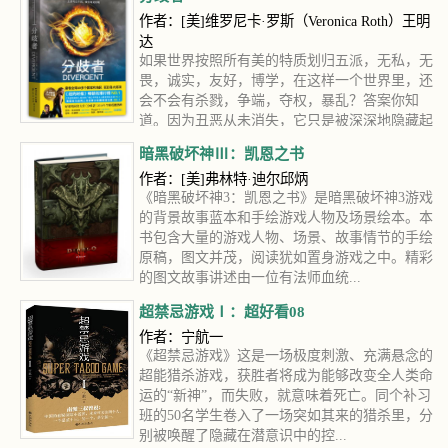
作者：[美]维罗尼卡·罗斯（Veronica Roth）王明
达
如果世界按照所有美的特质划归五派，无私，无
畏，诚实，友好，博学，在这样一个世界里，还
会不会有杀戮，争端，夺权，暴乱？答案你知
道。因为丑恶从未消失，它只是被深深地隐藏起
来，妄图在某一天爆发出来，冲毁这世...
暗黑破坏神Ⅲ：凯恩之书
作者：[美]弗林特·迪尔邱炳
《暗黑破坏神3：凯恩之书》是暗黑破坏神3游戏
的背景故事蓝本和手绘游戏人物及场景绘本。本
书包含大量的游戏人物、场景、故事情节的手绘
原稿，图文并茂，阅读犹如置身游戏之中。精彩
的图文故事讲述由一位有法师血统...
超禁忌游戏Ⅰ：超好看08
作者：宁航一
《超禁忌游戏》这是一场极度刺激、充满悬念的
超能猎杀游戏，获胜者将成为能够改变全人类命
运的“新神”，而失败，就意味着死亡。同个补习
班的50名学生卷入了一场突如其来的猎杀里，分
别被唤醒了隐藏在潜意识中的控...