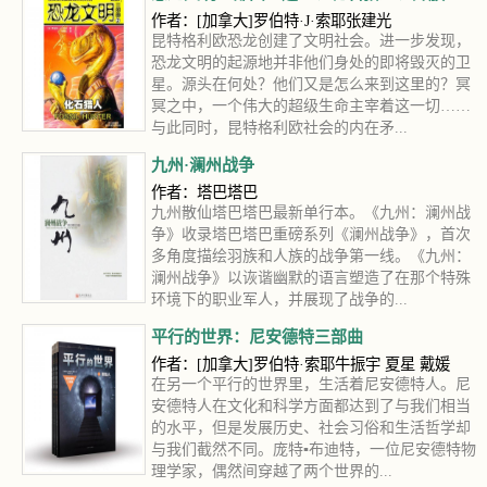
作者：[加拿大]罗伯特·J·索耶张建光
昆特格利欧恐龙创建了文明社会。进一步发现，
恐龙文明的起源地并非他们身处的即将毁灭的卫
星。源头在何处？他们又是怎么来到这里的？冥
冥之中，一个伟大的超级生命主宰着这一切……
与此同时，昆特格利欧社会的内在矛...
九州·澜州战争
作者：塔巴塔巴
九州散仙塔巴塔巴最新单行本。《九州：澜州战
争》收录塔巴塔巴重磅系列《澜州战争》，首次
多角度描绘羽族和人族的战争第一线。《九州：
澜州战争》以诙谐幽默的语言塑造了在那个特殊
环境下的职业军人，并展现了战争的...
平行的世界：尼安德特三部曲
作者：[加拿大]罗伯特·索耶牛振宇 夏星 戴媛
在另一个平行的世界里，生活着尼安德特人。尼
安德特人在文化和科学方面都达到了与我们相当
的水平，但是发展历史、社会习俗和生活哲学却
与我们截然不同。庞特▪布迪特，一位尼安德特物
理学家，偶然间穿越了两个世界的...