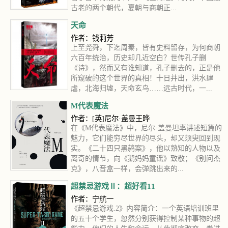
古老的两个朝代，夏朝与商朝正...
天命
作者：钱莉芳
上至尧舜，下迄周秦，皆有史料留存，为何商朝
六百年统治，历史却几近空白？世传孔子删
《诗》，然而又有谁知道，孔子删去的，正是他
所窥破的这个世界的真相！十日并出，洪水肆
虐，北海归墟，天命玄鸟……远古时代，一...
M代表魔法
作者：[英]尼尔·盖曼王晔
在《M代表魔法》中，尼尔·盖曼坦率讲述短篇的
魅力，它们能穷尽世界的尽头，却又须臾回到现
实。《二十四只黑鸫案》，他以熟知的人物以及
离奇的情节，向《鹅妈妈童谣》致敬；《别问杰
克》，八音盒一样，会弹跳出来的...
超禁忌游戏Ⅱ：超好看11
作者：宁航一
《超禁忌游戏.2》内容简介：一个英语培训班里
的五十个学生，忽然分别获得控制某种事物的超