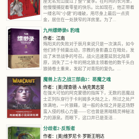
座无名荒山度过了整个夏季。在时间的长河里，
他慢慢捕捉着零星的快乐。比如现在，他正带着
一缕名叫“小健”的魂破，用尽身上最后一点资
金，居住在一处狭窄的洋房里。为了...
九州缥缈录6 豹魂
作者：江南
殇阳关的失败对于辰月来说只是一次演兵，如今
他们终于倾巢出动，宗教的身影矗立在暗处，发
出了末世战争的号召。战火迅速蔓延到北陆草
原，消失了二十年的朔北狼主领着他的数千头白
狼骑卷土重来，发起了对青阳的复仇。...
魔兽上古之战三部曲2：恶魔之魂
作者：[美]理查德·A.纳克黄志旻
在强大可怕的阿克蒙德的指挥下，无数的恶魔战
士正列队穿行于卡利姆多大陆之上，所过之处尸
体满地，一片狼藉，谜一般的永恒之井是这场野
蛮入侵的核心力量——它也曾是黑暗精灵神秘法
力的源泉。而眼下，这口井已是圣洁...
分歧者2·反叛者
作者：[美]维罗尼卡·罗斯王明达