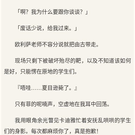
「啊？我为什么要跟你谈谈？」
「废话少说，给我过来。」
欧利萨老师不容分说就把由古带走。
现场只剩下被破坏殆尽的靶，以及不知道该如何
是好，只能愣在原地的学生们。
『唔哇……夏目逊毙了。』
只有菲的呢喃声，空虚地在我耳中回荡。
我用眼角余光瞥见卡迪雅忙着安抚乱哄哄的学生
们的身影。每次都麻烦你了，真是抱歉！