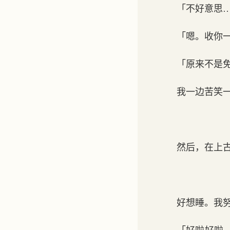
「不好意思
「嗯。收你
「原来不是
我一边苦笑
然后，在上
好想睡。我