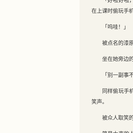
「好啦好啦
在上课时偷玩手
「呜哇！」
被点名的漆
坐在她旁边
「别一副事
同样偷玩手
笑声。
被众人取笑