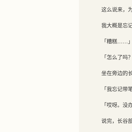
这么说来，
我大概是忘
「糟糕……
「怎么了吗
坐在旁边的
「我忘记带
「哎呀。没
说完，长谷