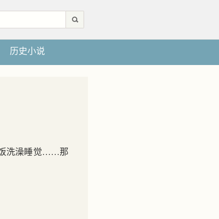
历史小说
饭洗澡睡觉……那