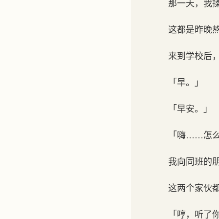
那一天，我
这都是昨晚
来到学校后
「早。」
「早安。」
「嗨……怎
我向同班的
这两个家伙
「哼，听了