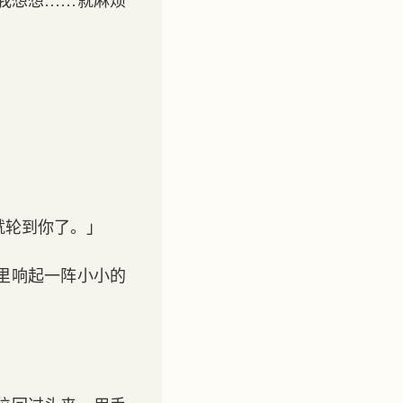
我想想……就麻烦
。
就轮到你了。」
里响起一阵小小的