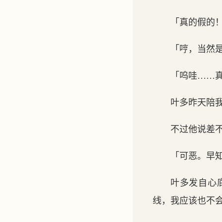
「真的假的
「哼，当然
「呜哇……
叶多昨天陪
不过他说差
「可恶。早
叶多发自心
线，我应该也不