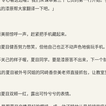
，专心看这边喔。我们从课本第三十七页的第一行开始。
机的漆原帮大家翻译一下吧。」
原美丽惊呼一声，赶紧把手机藏起来。
的夏目健吾努力憋笑，但他自己也正不动声色地偷玩手机
不关己的样子喔，夏目同学。要是漆原答不出来，下一个
机的夏目被外号冈姐的冈崎香奈美老师直接抓包，让教室
的夏目双颊一红，露出可怜兮兮的表情。