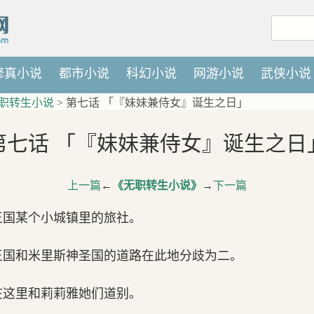
修真小说
都市小说
科幻小说
网游小说
武侠小说
职转生小说
> 第七话 「『妹妹兼侍女』诞生之日」
第七话 「『妹妹兼侍女』诞生之日
上一篇
←
《无职转生小说》
→
下一篇
王国某个小城镇里的旅社。
王国和米里斯神圣国的道路在此地分歧为二。
在这里和莉莉雅她们道别。