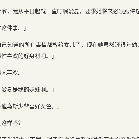
少爷，我从平日起就一直叮嘱爱夏，要求她将来必须服侍
过这件事。」
自己知道的所有事情都教给女儿了。现在她虽然还很年幼
男性喜欢的好身材吧。」
男人喜欢。
，爱夏是我的妹妹啊。」
鲁迪乌斯少爷喜好女色。」
是这样吗？