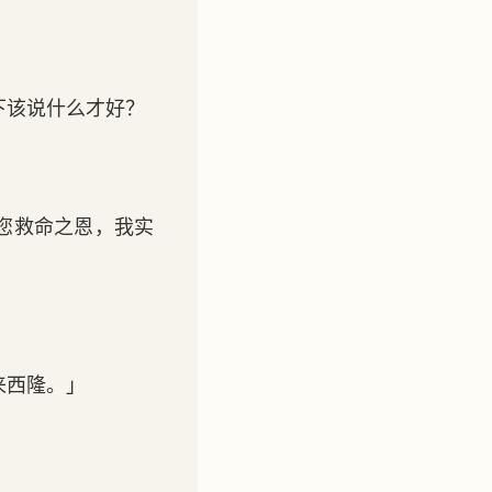
下该说什么才好？
您救命之恩，我实
来西隆。」