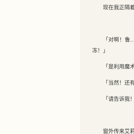
现在我正隔
「对啊！鲁
冻！」
「是利用魔
「当然！还
「请告诉我
窗外传来艾