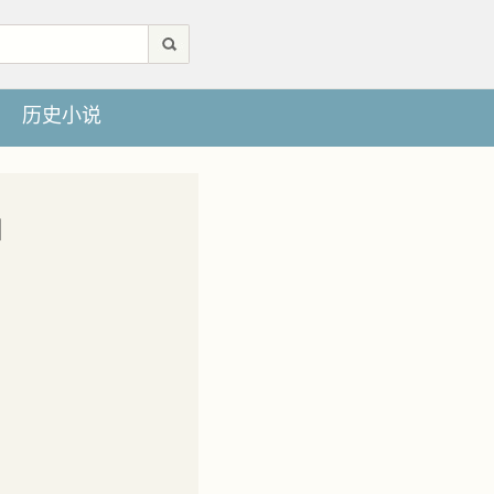
历史小说
」