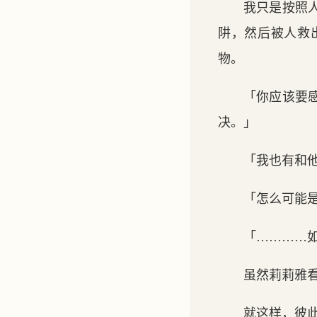
我只是按照
阱，然后被人救
物。
「你应该要
决。」
「我也有和
「怎么可能
「…………
虽然莉莉雅
就这样，彼