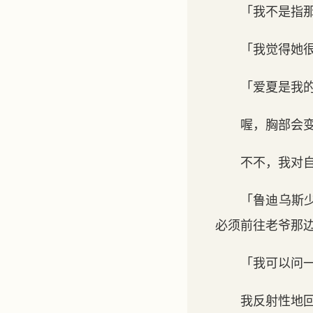
「我不是指
「我觉得她
「爱夏是我
喔，胸部会
不不，我对
「鲁迪乌斯
必须前往老爷那
「我可以问
我反射性地