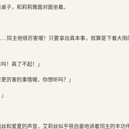
着桌子，和莉莉雅面对面坐着。
……饲主他很厉害喔！只要拿出真本事，就算是下着大雨
术吗！真了不起！」
有更厉害的事情喔，你想听吗？」
！」
莉丝和爱夏的声音，艾莉丝似乎很自豪地讲着饲主的丰功