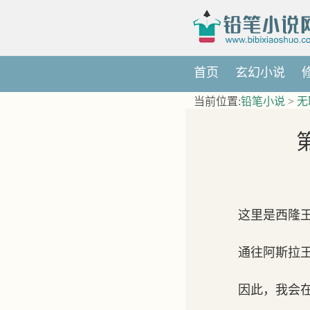
首页
玄幻小说
当前位置:
铅笔小说
>
无
这里是西隆
通往阿斯拉
因此，我会