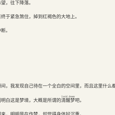
希望，往下降落。
苦终于紧急煞住，掉到红褐色的大地上。
中断。
瞬间，我发现自己待在一个全白的空间里，而且这里什么
Lucid dream
刻明白这是梦境，大概是所谓的
清醒梦
吧。
回来，明明是在作梦，却觉得身体好沉重。