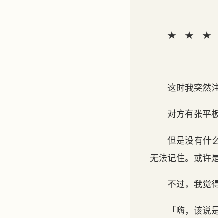
★ ★ ★
这时我突然
对方有张平
但是没有什
无法记住。或许
不过，我觉
「嗨，该说