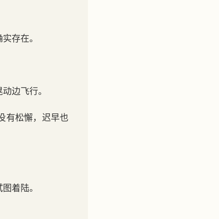
确实存在。
晃动边飞行。
没有松懈，迟早也
试图着陆。