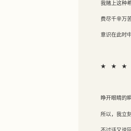
我赌上这种
费尽千辛万
意识在此时
★ ★ ★
睁开眼睛的
所以，我立
不过话又说