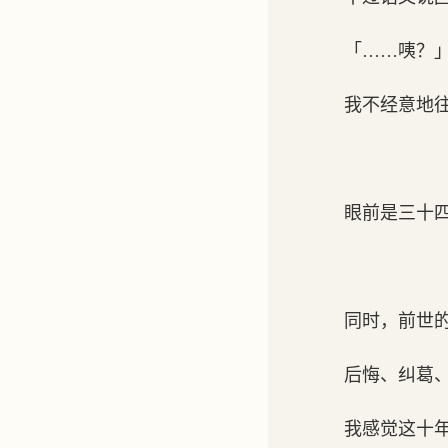
「……咦？
我不经意地
眼前是三十
同时，前世
后悔、纠葛
我感觉这十