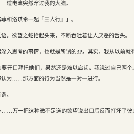
，一道电流突然窜过我的大脑。
露菲和洛琪希一起『三人行』」。
低语。欲望之蛇抬起头来，不断吞吐着让人厌恶的舌头。
续深入思考的事情，也就是所谓的3P。其实，我从以前就
的要开口拜托她们，果然还是难以启齿。我说过自己两个
都认为……那方面的行为当然是一对一进行。
所谓。
心……万一把这种微不足道的欲望说出口后反而打坏了彼