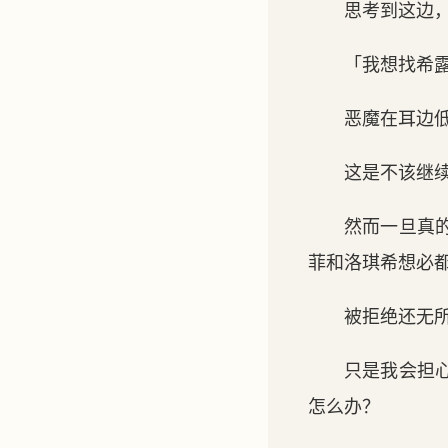
思考到这边
「我想找希
恶魔在耳边
这是不该继
然而一旦真
菲和洛琪希想必
被拒绝还无
只是我会担
怎么办？