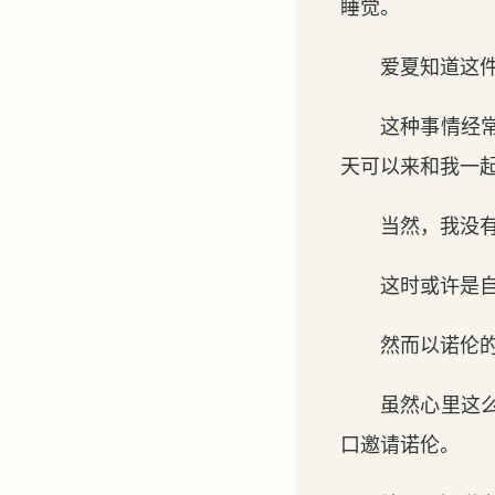
睡觉。
爱夏知道这
这种事情经
天可以来和我一
当然，我没
这时或许是
然而以诺伦
虽然心里这
口邀请诺伦。