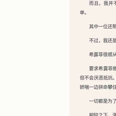
而且，我并
单。
其中一位还
不过，我还
希露菲很顺
要求希露菲
但不会厌恶抵抗
娇喘一边拼命攀
一切都是为
相较之下，