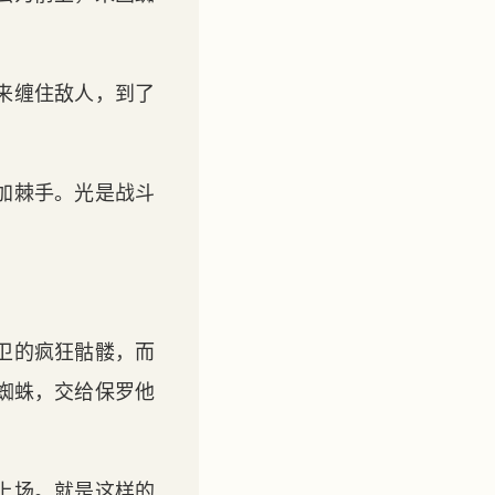
来缠住敌人，到了
加棘手。光是战斗
卫的疯狂骷髅，而
蜘蛛，交给保罗他
上场。就是这样的