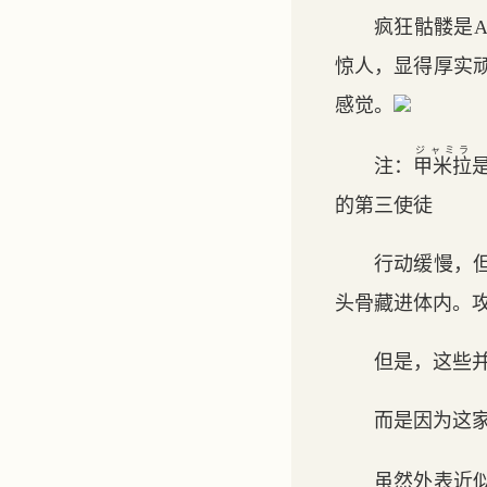
疯狂骷髅是
惊人，显得厚实
感觉。
ジャミラ
注：
甲米拉
的第三使徒
行动缓慢，
头骨藏进体内。
但是，这些
而是因为这
虽然外表近