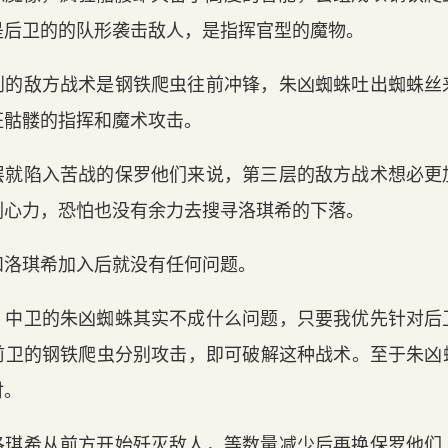
是后卫的的队形袭击敌人，是指挥官型的魔物。
到的敌方战术是钢铁爬虫往前冲锋，朱凶蜘蛛吐出蜘蛛丝
狂骷髅的指挥和魔术攻击。
层就陷入苦战的保罗他们来说，第三层的敌方战术想必更
副心力，恐怕也没有余力去搜寻洛琪希的下落。
和洛琪希加入后就没有任何问题。
，中卫的朱凶蜘蛛其实不成什么问题，只要我优先针对后
前卫的钢铁爬虫分别攻击，即可破解这种战术。至于朱凶
付。
洛琪希从前方开始歼灭敌人，等数量减少后再换保罗他们