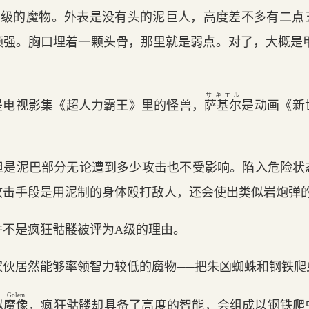
A级的魔物。外表是没有头的泥巨人，高度差不多有二点
顽强。胸口埋着一颗头骨，那里就是弱点。对了，大概是甲
サキエル
是电视影集《超人力霸王》里的怪兽，
萨基尔
是动画《新
但是泥巴部分无论遭到多少攻击也不受影响。陷入危险状
攻击手段是用泥制的身体殴打敌人，还会使出类似岩炮弹
并不是疯狂骷髅被评为A级的理由。
家伙居然能够率领智力较低的魔物──把朱凶蜘蛛和钢铁爬
Golem
似
魔像
，疯狂骷髅却具备了高度的智能，会组成以钢铁爬