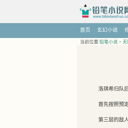
首页
玄幻小说
当前位置:
铅笔小说
>
无
洛琪希归队
首先按照预
第三层的敌