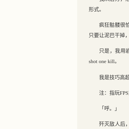
形式。
疯狂骷髅很
只要让泥巴干掉
只是，我用
shot one kill。
我是技巧高
注：指玩FP
「呼。」
歼灭敌人后