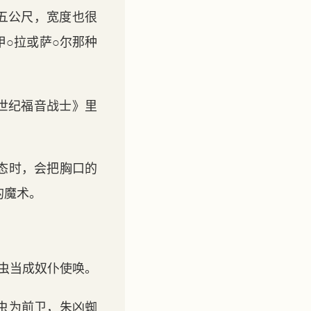
五公尺，宽度也很
○拉或萨○尔那种
世纪福音战士》里
态时，会把胸口的
的魔术。
虫当成奴仆使唤。
虫为前卫，朱凶蜘