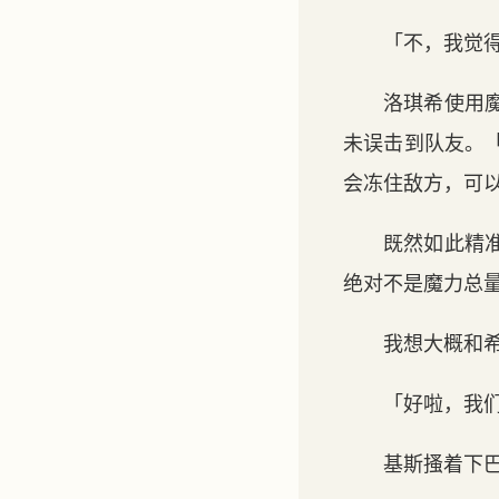
「不，我觉
洛琪希使用
未误击到队友。
会冻住敌方，可
既然如此精
绝对不是魔力总
我想大概和
「好啦，我
基斯搔着下