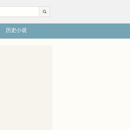
历史小说
。