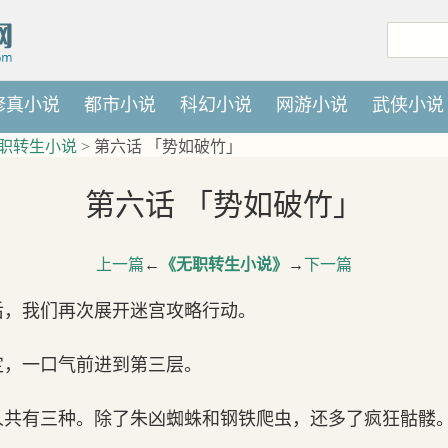
修真小说
都市小说
科幻小说
网游小说
武侠小说
职转生小说
> 第六话 「势如破竹」
第六话 「势如破竹」
上一篇
←
《无职转生小说》
→
下一篇
后，我们再次展开迷宫攻略行动。
定，一口气前进到第三层。
人共有三种。除了朱凶蜘蛛和钢铁爬虫，还多了疯狂骷髅