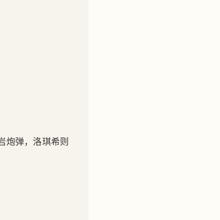
岩炮弹，洛琪希则