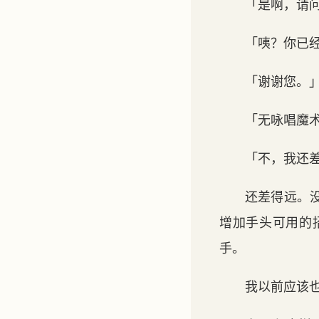
「是啊，请
「咦？你已
「谢谢您。
「无咏唱魔
「不，我还
还差得远。
增加手头可用的
手。
我以前应该